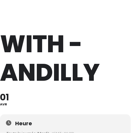
Lève Un Peu Les Bras !
WITH -
ANDILLY
01
AVR
Heure