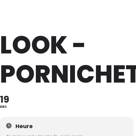
Lève Un Peu Les Bras !
LOOK -
PORNICHE
19
DEC
Heure