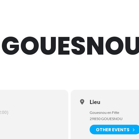
- GOUESNO
Lieu
:00)
Gouesnou en Fête
29850 GOUESNOU
OTHER EVENTS