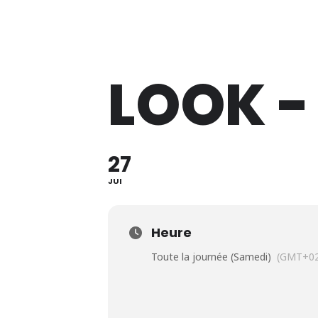
Lève Un Peu Les Bras !
LOOK 
27
JUI
Heure
Toute la journée (Samedi)
(GMT+02