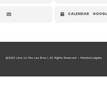
CALENDAR
GOOGL
Mentions Légales
@2023 Lève Un Peu Les Bras !, All Rights Reserved –