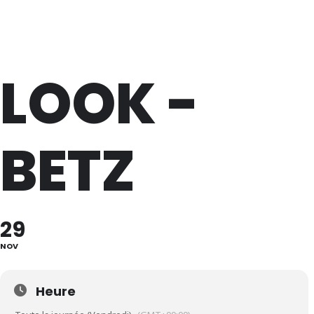
Lève Un Peu Les Bras !
LOOK -
BETZ
29
NOV
Heure