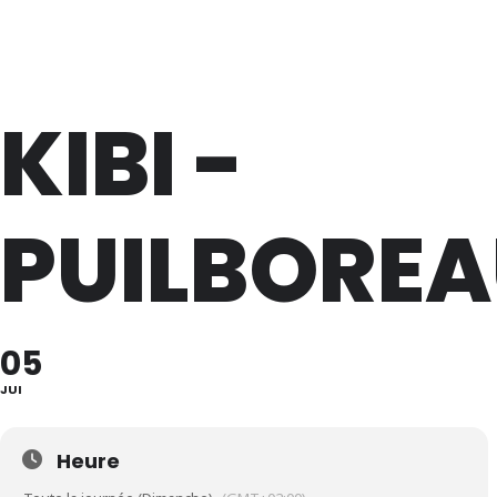
Lève Un Peu Les Bras !
KIBI -
PUILBORE
05
JUI
Heure