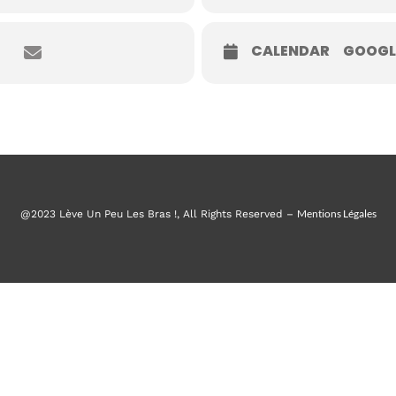
CALENDAR
GOOGL
Mentions Légales
@2023 Lève Un Peu Les Bras !, All Rights Reserved –