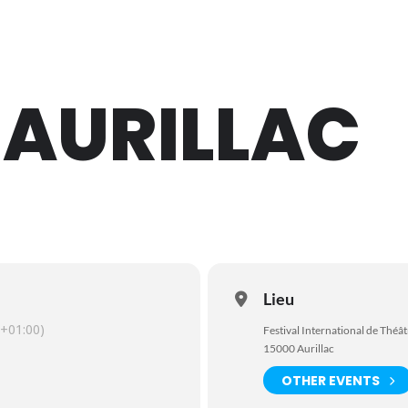
 AURILLAC
Lieu
+01:00)
Festival International de Théât
15000 Aurillac
OTHER EVENTS