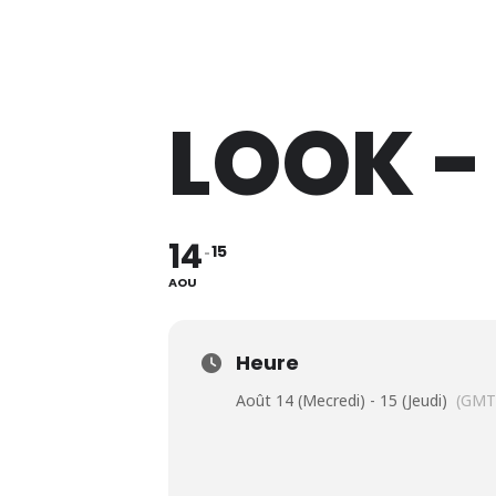
Lève Un Peu Les Bras !
LOOK -
14
15
AOU
Heure
Août 14 (Mecredi) - 15 (Jeudi)
(GMT