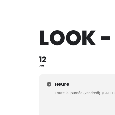
Lève Un Peu Les Bras !
LOOK 
12
JUI
Heure
Toute la journée (Vendredi)
(GMT+0