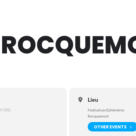
- ROCQUEM
Lieu
1:00)
Festival Les Éphémères
Rocquemont
OTHER EVENTS