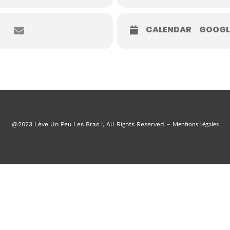
CALENDAR
GOOGL
Mentions Légales
@2023 Lève Un Peu Les Bras !, All Rights Reserved –