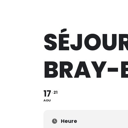
Lève Un Peu Les Bras !
SÉJOUR
BRAY-
17
21
AOU
Heure